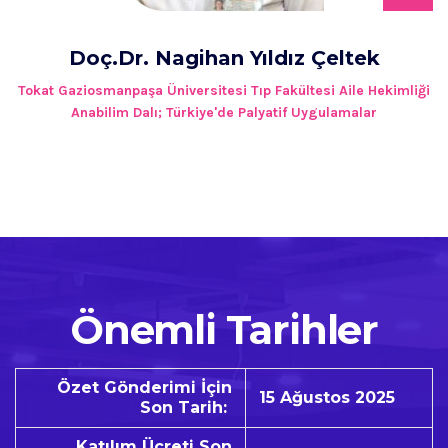
Doç.Dr. Nagihan Yıldız Çeltek
Tokat Gaziosmanpaşa Üniversitesi Tıp Fakültesi Aile Hekimliği
Anabilim Dalı; Türkiye'de Palyatif Uygulamalar
Önemli Tarihler
Özet Gönderimi İçin
15 Ağustos 2025
Son Tarih:
Katılım Ücreti Son